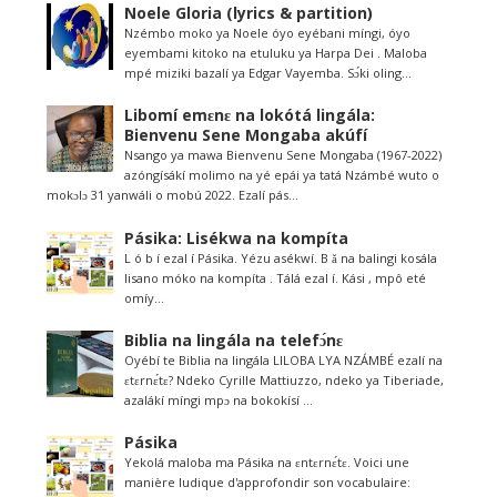
Noele Gloria (lyrics & partition)
Nzémbo moko ya Noele óyo eyébani míngi, óyo
eyembami kitoko na etuluku ya Harpa Dei . Maloba
mpé miziki bazalí ya Edgar Vayemba. Sɔ́ki oling...
Libomí emɛnɛ na lokótá lingála:
Bienvenu Sene Mongaba akúfí
Nsango ya mawa Bienvenu Sene Mongaba (1967-2022)
azóngísákí molimo na yé epái ya tatá Nzámbé wuto o
mokɔlɔ 31 yanwáli o mobú 2022. Ezalí pás...
Pásika: Lisékwa na kompíta
L ó b í ezal í Pásika. Yézu asékwí. B ǎ na balingi kosála
lisano móko na kompíta . Tálá ezal í. Kási , mpô eté
omíy...
Biblia na lingála na telefɔ́nɛ
Oyébí te Biblia na lingála LILOBA LYA NZÁMBÉ ezalí na
ɛtɛrnɛ́tɛ? Ndeko Cyrille Mattiuzzo, ndeko ya Tiberiade,
azalákí míngi mpɔ na bokokísí ...
Pásika
Yekolá maloba ma Pásika na ɛntɛrnɛ́tɛ. Voici une
manière ludique d'approfondir son vocabulaire: