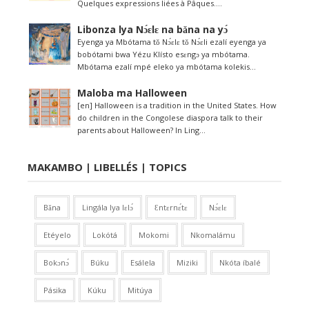
Quelques expressions liées à Pâques....
Libonza lya Nɔ́ɛlɛ na bǎna na yɔ́
Eyenga ya Mbótama tǒ Nɔ́ɛlɛ tǒ Nɔ́ɛli ezalí eyenga ya
bobótami bwa Yézu Klísto esɛngɔ ya mbótama.
Mbótama ezalí mpé eleko ya mbótama kolekis...
Maloba ma Halloween
[en] Halloween is a tradition in the United States. How
do children in the Congolese diaspora talk to their
parents about Halloween? In Ling...
MAKAMBO | LIBELLÉS | TOPICS
Bǎna
Lingála lya lɛlɔ́
Ɛntɛrnɛ́tɛ
Nɔ́ɛlɛ
Etéyelo
Lokótá
Mokomi
Nkomalámu
Bokɔnɔ́
Búku
Esálela
Miziki
Nkóta íbalé
Pásika
Kúku
Mitúya