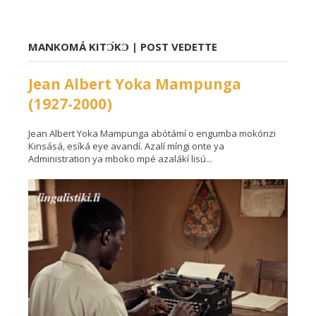
MANKOMÁ KITƆ́KƆ | POST VEDETTE
Jean Albert Yoka Mampunga
(1927-2000)
Jean Albert Yoka Mampunga abótámí o engumba mokónzi
Kinsásá, esíká eye avandí. Azalí míngi onte ya
Administration ya mboko mpé azalákí lisú...