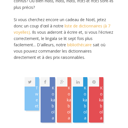
confus? Ou bien
,
,
sont-ils
moto
motó
móto,
m
ɔ
t
ɔ et
m
ɔ́
t
ɔ
plus précis?
Si vous cherchez encore un cadeau de Noël, jetez
donc un coup d'œil à notre
liste de dictionnaires (à 7
voyelles)
. Ils vous aideront à écrire et, si vous l'écrivez
correctement, le lingala se lit sept fois plus
facilement... D'ailleurs, notre
bibliothécaire
sait où
vous pouvez commander les dictionnaires
directement et à des prix raisonnables.
T
K
K
K
K
w
o
o
o
o
e
ka
ka
ka
ka
et
b
b
b
b
ol
ol
ol
ol
a
a
a
a