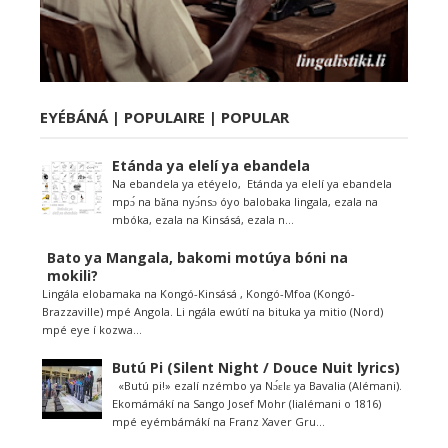
EYÉBÁNÁ | POPULAIRE | POPULAR
Etánda ya elelí ya ebandela
Na ebandela ya etéyelo, Etánda ya elelí ya ebandela
mpɔ́ na bǎna nyɔ́nsɔ óyo balobaka lingala, ezala na
mbóka, ezala na Kinsásá, ezala n...
Bato ya Mangala, bakomi motúya bóni na
mokili?
Lingála elobamaka na Kongó-Kinsásá , Kongó-Mfoa (Kongó-
Brazzaville) mpé Angola. Li ngála ewútí na bituka ya mitio (Nord)
mpé eye í kozwa...
Butú Pi (Silent Night / Douce Nuit lyrics)
«Butú pi!» ezalí nzémbo ya Nɔ́ɛlɛ ya Bavalia (Alémani).
Ekomámákí na Sango Josef Mohr (lialémani o 1816)
mpé eyémbámákí na Franz Xaver Gru...