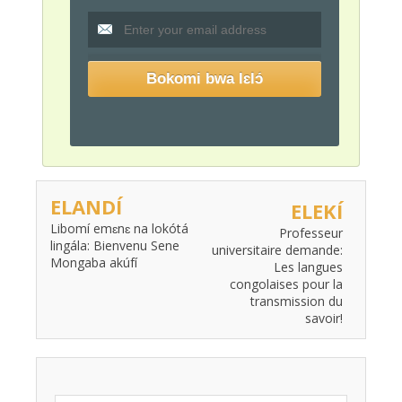
ELANDÍ
ELEKÍ
Libomí emɛnɛ na lokótá
Professeur
lingála: Bienvenu Sene
universitaire demande:
Mongaba akúfí
Les langues
congolaises pour la
transmission du
savoir!