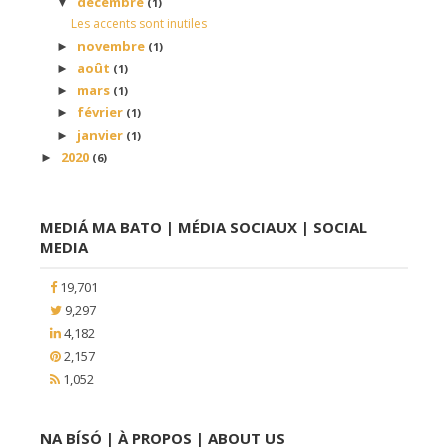
décembre
▼
(1)
Les accents sont inutiles
novembre
►
(1)
août
►
(1)
mars
►
(1)
février
►
(1)
janvier
►
(1)
2020
►
(6)
MEDIÁ MA BATO | MÉDIA SOCIAUX | SOCIAL
MEDIA
19,701
9,297
4,182
2,157
1,052
NA BÍSÓ | À PROPOS | ABOUT US