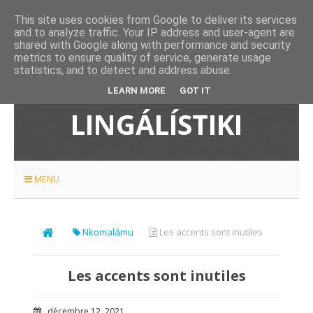
This site uses cookies from Google to deliver its services
and to analyze traffic. Your IP address and user-agent are
shared with Google along with performance and security
metrics to ensure quality of service, generate usage
statistics, and to detect and address abuse.
ETÉYELO
LEARN MORE
GOT IT
LINGÁLÍSTIKI
MENU
Nkomalámu
Les accents sont inutiles
Les accents sont inutiles
décembre 12, 2021