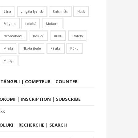
Bǎna
Lingála lya lɛlɔ́
Ɛntɛrnɛ́tɛ
Nɔ́ɛlɛ
Etéyelo
Lokótá
Mokomi
Nkomalámu
Bokɔnɔ́
Búku
Esálela
Miziki
Nkóta íbalé
Pásika
Kúku
Mitúya
ITÁNGELI | COMPTEUR | COUNTER
OKOMI | INSCRIPTION | SUBSCRIBE
xxx
OLUKI | RECHERCHE | SEARCH