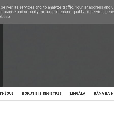
deliver its services and to analyze traffic. Your IP address and 
formance and security metrics to ensure quality of service, gen
abuse.
OTHÈQUE
BOKƆ́TISI | REGISTRES
LINGÁLA
BǍNA BA N