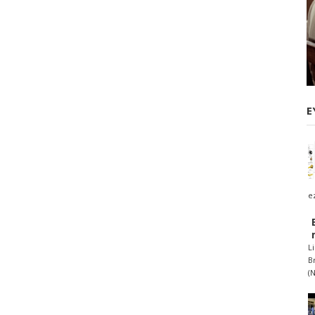
E
ez
L
B
(