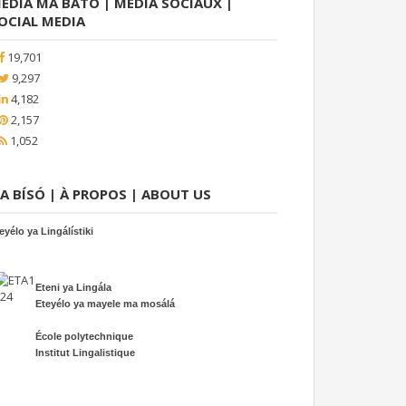
EDIÁ MA BATO | MÉDIA SOCIAUX |
OCIAL MEDIA
19,701
9,297
4,182
2,157
1,052
A BÍSÓ | À PROPOS | ABOUT US
eyélo ya Lingálístiki
Eteni ya Lingála
Eteyélo ya mayele ma mosálá
École polytechnique
Institut Lingalistique