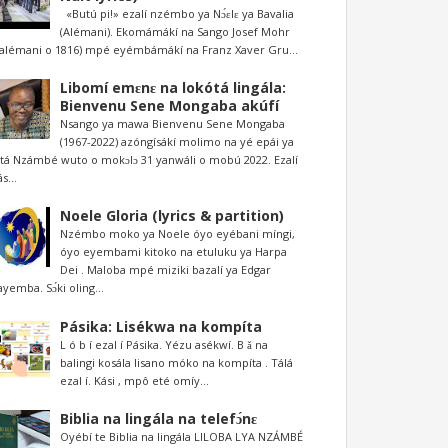
«Butú pi!» ezalí nzémbo ya Nɔ́ɛlɛ ya Bavalia
(Alémani). Ekomámákí na Sango Josef Mohr
lialémani o 1816) mpé eyémbámákí na Franz Xaver Gru...
Libomí emɛnɛ na lokótá lingála:
Bienvenu Sene Mongaba akúfí
Nsango ya mawa Bienvenu Sene Mongaba
(1967-2022) azóngísákí molimo na yé epái ya
atá Nzámbé wuto o mokɔlɔ 31 yanwáli o mobú 2022. Ezalí
s...
Noele Gloria (lyrics & partition)
Nzémbo moko ya Noele óyo eyébani míngi,
óyo eyembami kitoko na etuluku ya Harpa
Dei . Maloba mpé miziki bazalí ya Edgar
yemba. Sɔ́ki oling...
Pásika: Lisékwa na kompíta
L ó b í ezal í Pásika. Yézu asékwí. B ǎ na
balingi kosála lisano móko na kompíta . Tálá
ezal í. Kási , mpô eté omíy...
Biblia na lingála na telefɔ́nɛ
Oyébí te Biblia na lingála LILOBA LYA NZÁMBÉ