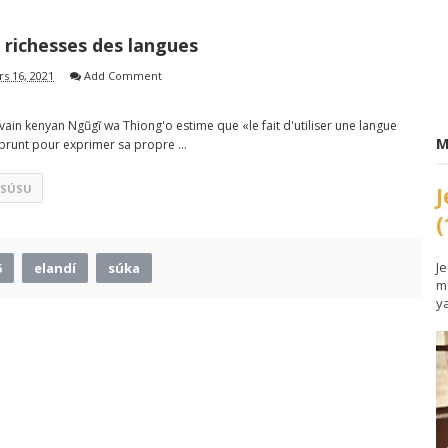
 richesses des langues
s 16, 2021
Add Comment
ivain kenyan Ngũgĩ wa Thiong'o estime que «le fait d'utiliser une langue
M
runt pour exprimer sa propre ...
SÚSU
(
J
5
elandí
súka
m
y