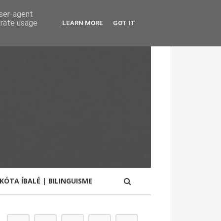
user-agent
erate usage
LEARN MORE
GOT IT
KÓTA ÍBALÉ | BILINGUISME