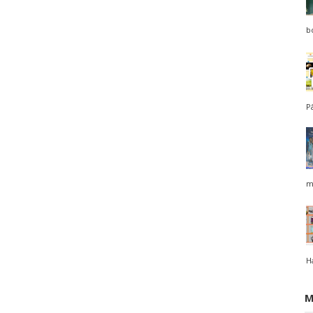
bo
P
m
H
M