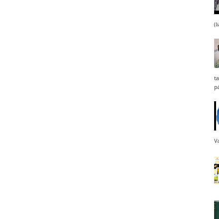
(
t
pá
Va