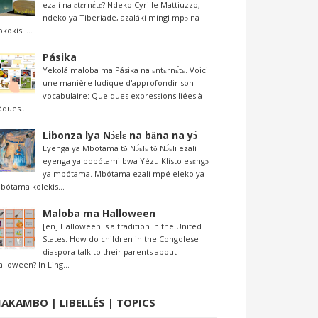
ezalí na ɛtɛrnɛ́tɛ? Ndeko Cyrille Mattiuzzo,
ndeko ya Tiberiade, azalákí míngi mpɔ na
kokísí ...
Pásika
Yekolá maloba ma Pásika na ɛntɛrnɛ́tɛ. Voici
une manière ludique d'approfondir son
vocabulaire: Quelques expressions liées à
âques....
Libonza lya Nɔ́ɛlɛ na bǎna na yɔ́
Eyenga ya Mbótama tǒ Nɔ́ɛlɛ tǒ Nɔ́ɛli ezalí
eyenga ya bobótami bwa Yézu Klísto esɛngɔ
ya mbótama. Mbótama ezalí mpé eleko ya
bótama kolekis...
Maloba ma Halloween
[en] Halloween is a tradition in the United
States. How do children in the Congolese
diaspora talk to their parents about
alloween? In Ling...
AKAMBO | LIBELLÉS | TOPICS