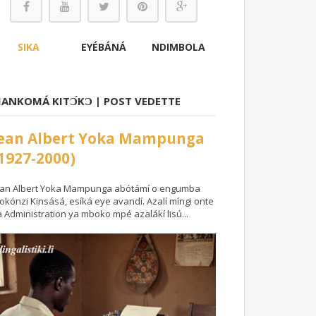
SIKA
EYÉBÁNÁ
NDIMBOLA
ANKOMÁ KITƆ́KƆ | POST VEDETTE
Jean Albert Yoka Mampunga
1927-2000)
ean Albert Yoka Mampunga abótámí o engumba
okónzi Kinsásá, esíká eye avandí. Azalí míngi onte
a Administration ya mboko mpé azalákí lisú...