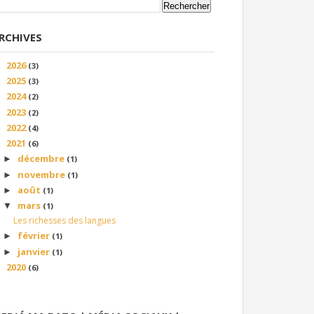
RCHIVES
2026
►
(3)
2025
►
(3)
2024
►
(2)
2023
►
(2)
2022
►
(4)
2021
▼
(6)
décembre
►
(1)
novembre
►
(1)
août
►
(1)
mars
▼
(1)
Les richesses des langues
février
►
(1)
janvier
►
(1)
2020
►
(6)