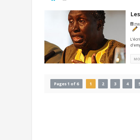
Les
mar
L'écr
d'emp
MO
Pages 1 of 6
1
2
3
4