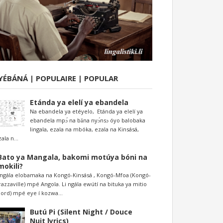
YÉBÁNÁ | POPULAIRE | POPULAR
Etánda ya elelí ya ebandela
Na ebandela ya etéyelo, Etánda ya elelí ya
ebandela mpɔ́ na bǎna nyɔ́nsɔ óyo balobaka
lingala, ezala na mbóka, ezala na Kinsásá,
ala n...
Bato ya Mangala, bakomi motúya bóni na
mokili?
ingála elobamaka na Kongó-Kinsásá , Kongó-Mfoa (Kongó-
razzaville) mpé Angola. Li ngála ewútí na bituka ya mitio
Nord) mpé eye í kozwa...
Butú Pi (Silent Night / Douce
Nuit lyrics)