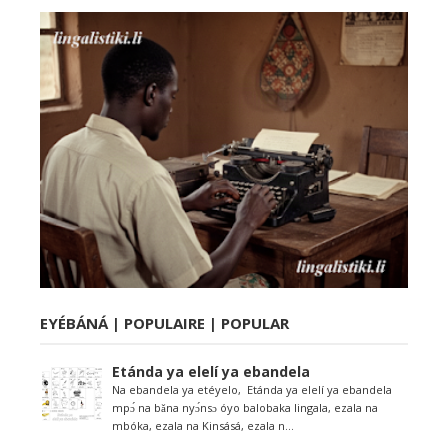
EYÉBÁNÁ | POPULAIRE | POPULAR
Etánda ya elelí ya ebandela
Na ebandela ya etéyelo, Etánda ya elelí ya ebandela
mpɔ́ na bǎna nyɔ́nsɔ óyo balobaka lingala, ezala na
mbóka, ezala na Kinsásá, ezala n...