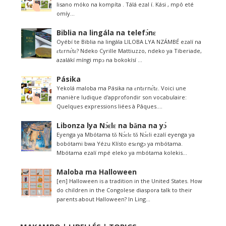
lisano móko na kompíta . Tálá ezal í. Kási , mpô eté
omíy...
Biblia na lingála na telefɔ́nɛ
Oyébí te Biblia na lingála LILOBA LYA NZÁMBÉ ezalí na
ɛtɛrnɛ́tɛ? Ndeko Cyrille Mattiuzzo, ndeko ya Tiberiade,
azalákí míngi mpɔ na bokokísí ...
Pásika
Yekolá maloba ma Pásika na ɛntɛrnɛ́tɛ. Voici une
manière ludique d'approfondir son vocabulaire:
Quelques expressions liées à Pâques....
Libonza lya Nɔ́ɛlɛ na bǎna na yɔ́
Eyenga ya Mbótama tǒ Nɔ́ɛlɛ tǒ Nɔ́ɛli ezalí eyenga ya
bobótami bwa Yézu Klísto esɛngɔ ya mbótama.
Mbótama ezalí mpé eleko ya mbótama kolekis...
Maloba ma Halloween
[en] Halloween is a tradition in the United States. How
do children in the Congolese diaspora talk to their
parents about Halloween? In Ling...