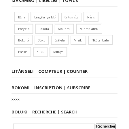
MAKAMBO | LIBELLÉS | TOPICS
Bǎna
Lingála lya lɛlɔ́
Ɛntɛrnɛ́tɛ
Nɔ́ɛlɛ
Etéyelo
Lokótá
Mokomi
Nkomalámu
Bokɔnɔ́
Búku
Esálela
Miziki
Nkóta íbalé
Pásika
Kúku
Mitúya
LITÁNGELI | COMPTEUR | COUNTER
BOKOMI | INSCRIPTION | SUBSCRIBE
xxxx
BOLUKI | RECHERCHE | SEARCH