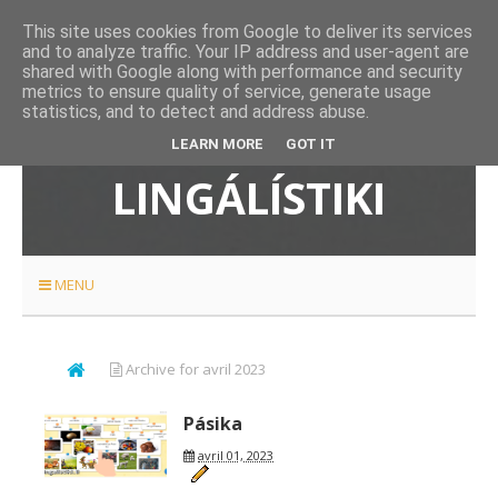
This site uses cookies from Google to deliver its services
and to analyze traffic. Your IP address and user-agent are
shared with Google along with performance and security
metrics to ensure quality of service, generate usage
statistics, and to detect and address abuse.
ETÉYELO
LEARN MORE
GOT IT
LINGÁLÍSTIKI
MENU
Archive for avril 2023
Pásika
avril 01, 2023