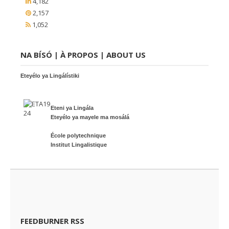
4,182
2,157
1,052
NA BÍSÓ | À PROPOS | ABOUT US
Eteyélo ya Lingálístiki
Eteni ya Lingála
Eteyélo ya mayele ma mosálá
École polytechnique
Institut Lingalistique
FEEDBURNER RSS