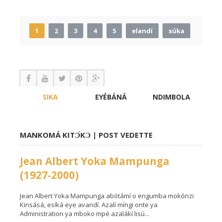
1
2
3
4
5
elandí
súka
SIKA
EYÉBÁNÁ
NDIMBOLA
MANKOMÁ KITƆ́KƆ | POST VEDETTE
Jean Albert Yoka Mampunga
(1927-2000)
Jean Albert Yoka Mampunga abótámí o engumba mokónzi
Kinsásá, esíká eye avandí. Azalí míngi onte ya
Administration ya mboko mpé azalákí lisú...