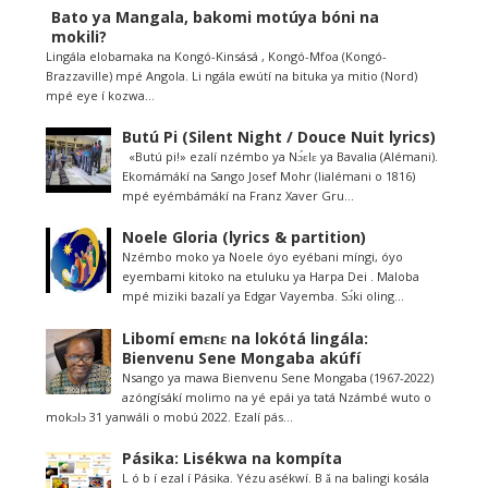
Bato ya Mangala, bakomi motúya bóni na
mokili?
Lingála elobamaka na Kongó-Kinsásá , Kongó-Mfoa (Kongó-
Brazzaville) mpé Angola. Li ngála ewútí na bituka ya mitio (Nord)
mpé eye í kozwa...
Butú Pi (Silent Night / Douce Nuit lyrics)
«Butú pi!» ezalí nzémbo ya Nɔ́ɛlɛ ya Bavalia (Alémani).
Ekomámákí na Sango Josef Mohr (lialémani o 1816)
mpé eyémbámákí na Franz Xaver Gru...
Noele Gloria (lyrics & partition)
Nzémbo moko ya Noele óyo eyébani míngi, óyo
eyembami kitoko na etuluku ya Harpa Dei . Maloba
mpé miziki bazalí ya Edgar Vayemba. Sɔ́ki oling...
Libomí emɛnɛ na lokótá lingála:
Bienvenu Sene Mongaba akúfí
Nsango ya mawa Bienvenu Sene Mongaba (1967-2022)
azóngísákí molimo na yé epái ya tatá Nzámbé wuto o
mokɔlɔ 31 yanwáli o mobú 2022. Ezalí pás...
Pásika: Lisékwa na kompíta
L ó b í ezal í Pásika. Yézu asékwí. B ǎ na balingi kosála