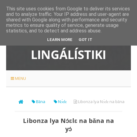
This site uses cookies from Google to deliver its services
and to analyze traffic. Your IP address and user-agent are
shared with Google along with performance and security
metrics to ensure quality of service, generate usage
statistics, and to detect and address abuse.
ETÉYELO
LEARN MORE
GOT IT
LINGÁLÍSTIKI
MENU
Bǎna
Nɔ́ɛlɛ
Libonza lya Nɔ́ɛlɛ na bǎna
na yɔ́
Libonza lya Nɔ́ɛlɛ na bǎna na
yɔ́