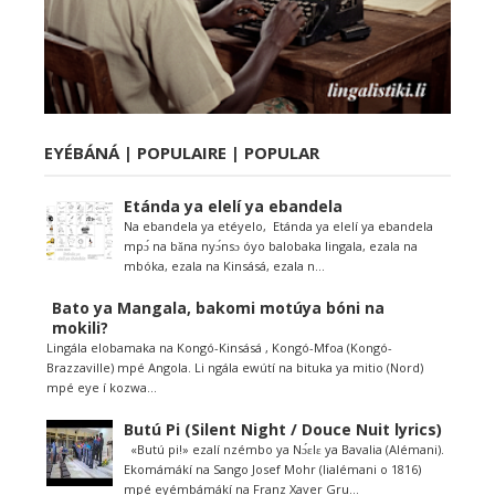
EYÉBÁNÁ | POPULAIRE | POPULAR
Etánda ya elelí ya ebandela
Na ebandela ya etéyelo, Etánda ya elelí ya ebandela
mpɔ́ na bǎna nyɔ́nsɔ óyo balobaka lingala, ezala na
mbóka, ezala na Kinsásá, ezala n...
Bato ya Mangala, bakomi motúya bóni na
mokili?
Lingála elobamaka na Kongó-Kinsásá , Kongó-Mfoa (Kongó-
Brazzaville) mpé Angola. Li ngála ewútí na bituka ya mitio (Nord)
mpé eye í kozwa...
Butú Pi (Silent Night / Douce Nuit lyrics)
«Butú pi!» ezalí nzémbo ya Nɔ́ɛlɛ ya Bavalia (Alémani).
Ekomámákí na Sango Josef Mohr (lialémani o 1816)
mpé eyémbámákí na Franz Xaver Gru...