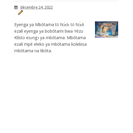
décembre 24, 2022
Eyenga ya Mbótama tǒ Nɔ́ɛlɛ tǒ Nɔ́ɛli
ezalí eyenga ya bobótami bwa Yézu
Klísto esɛngɔ ya mbótama. Mbótama
ezalí mpé eleko ya mbótama kolekisa
mbótama na libóta.