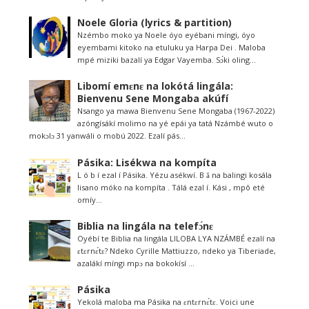
Noele Gloria (lyrics & partition)
Nzémbo moko ya Noele óyo eyébani míngi, óyo
eyembami kitoko na etuluku ya Harpa Dei . Maloba
mpé miziki bazalí ya Edgar Vayemba. Sɔ́ki oling...
Libomí emɛnɛ na lokótá lingála:
Bienvenu Sene Mongaba akúfí
Nsango ya mawa Bienvenu Sene Mongaba (1967-2022)
azóngísákí molimo na yé epái ya tatá Nzámbé wuto o
mokɔlɔ 31 yanwáli o mobú 2022. Ezalí pás...
Pásika: Lisékwa na kompíta
L ó b í ezal í Pásika. Yézu asékwí. B ǎ na balingi kosála
lisano móko na kompíta . Tálá ezal í. Kási , mpô eté
omíy...
Biblia na lingála na telefɔ́nɛ
Oyébí te Biblia na lingála LILOBA LYA NZÁMBÉ ezalí na
ɛtɛrnɛ́tɛ? Ndeko Cyrille Mattiuzzo, ndeko ya Tiberiade,
azalákí míngi mpɔ na bokokísí ...
Pásika
Yekolá maloba ma Pásika na ɛntɛrnɛ́tɛ. Voici une