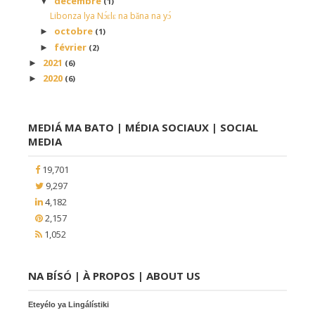
décembre
▼
(1)
Libonza lya Nɔ́ɛlɛ na bǎna na yɔ́
octobre
►
(1)
février
►
(2)
2021
►
(6)
2020
►
(6)
MEDIÁ MA BATO | MÉDIA SOCIAUX | SOCIAL
MEDIA
19,701
9,297
4,182
2,157
1,052
NA BÍSÓ | À PROPOS | ABOUT US
Eteyélo ya Lingálístiki