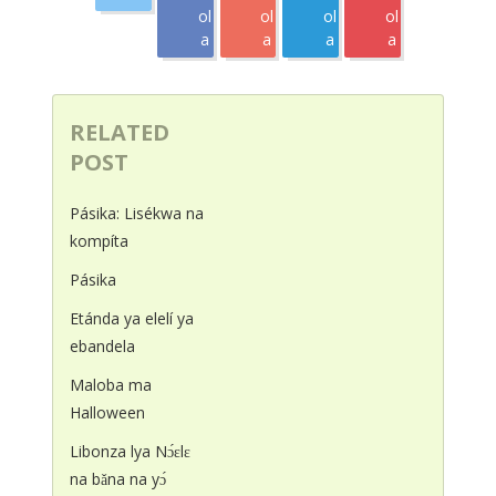
ol
ol
ol
ol
a
a
a
a
RELATED
POST
Pásika: Lisékwa na
kompíta
Pásika
Etánda ya elelí ya
ebandela
Maloba ma
Halloween
Libonza lya Nɔ́ɛlɛ
na bǎna na yɔ́