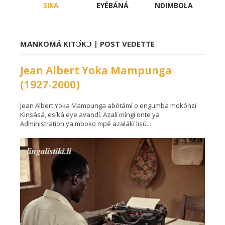
SIKA
EYÉBÁNÁ
NDIMBOLA
MANKOMÁ KITƆ́KƆ | POST VEDETTE
Jean Albert Yoka Mampunga
(1927-2000)
Jean Albert Yoka Mampunga abótámí o engumba mokónzi
Kinsásá, esíká eye avandí. Azalí míngi onte ya
Administration ya mboko mpé azalákí lisú...