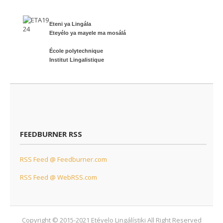
Eteni ya Lingála
Eteyélo ya mayele ma mosálá
École polytechnique
Institut Lingalistique
FEEDBURNER RSS
RSS Feed @ Feedburner.com
RSS Feed @ WebRSS.com
Copyright © 2015-2021
Etéyelo Lingálístiki
All Right Reserved